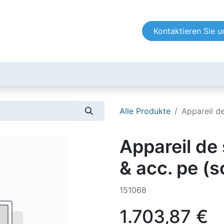
fachleute
Zertifizierer
FAQ
Kontaktieren Sie u
Alle Produkte
Appareil de
Appareil de
& acc. pe (s
151068
1.703,87
€