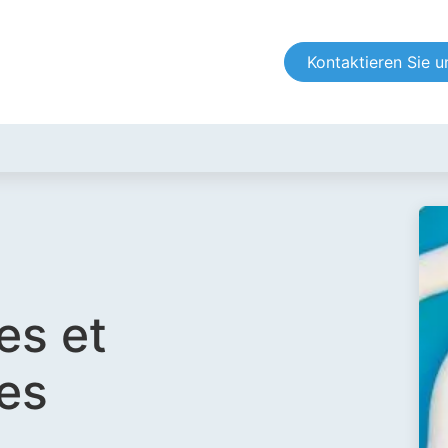
fachleute
Zertifizierer
FAQ
Kontaktieren Sie u
es et
les